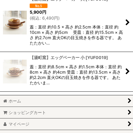
並び順
:
5,900
円
(
税込
:
6,490
円
)
絞り込む
蓋：直径 約10.5 × 高さ 約2.5cm 本体：直径 約
10cm × 高さ 約5cm 受皿：直径 約15.5cm × 高
さ 約2.7cm 直火OKの目玉焼きを作る器です。 あ
たたかい…
【湯町窯】エッグベーカー 小
[
YUF0019
]
蓋：直径 約8.5cm × 高さ 約1.5cm 本体：直径 約
8cm × 高さ 約4cm 受皿：直径 約13.5cm × 高さ
約2.2cm 直火OKの目玉焼きを作る器です。 あた
たかいま…
ホーム
ショッピングカート
マイページ