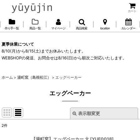
カート
作り手一覧
商品一覧
マイページ
商品検索
location
カレンダー
夏季休業について
8/10(月)から8/15(土)までお休みいたします。
WEBSHOPの発送、お問合せは8/16(日)から順次ご対応いたします。
ホーム
>
湯町窯（島根松江）
>
エッグベーカー
エッグベーカー
表示順変更
閉じる
2
件
表示数
:
【湯町窯】エッグベーカー 大
[
YUF0018
]