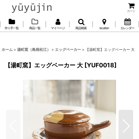
カート
作り手一覧
商品一覧
マイページ
商品検索
location
カレンダー
ホーム
>
湯町窯（島根松江）
>
エッグベーカー
>
【湯町窯】エッグベーカー 大
【湯町窯】エッグベーカー 大
[
YUF0018
]