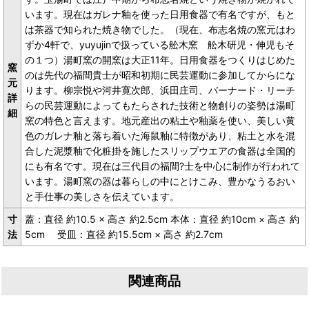
います。現在はガレナ釉を使った日用食器で有名ですが、もと
は茶器で知られた焼き物でした。（現在、布志名焼の窯元はわ
ずか4軒で、yuyujinで扱っている舩木窯 舩木研児・伸児もそ
の１つ）湯町窯の開窯は大正11年。日用食器をつくりはじめた
窯
のは先代の福間貴士が昭和初期に民芸運動に参加してからにな
元
ります。柳宗悦や河井寛次郎、浜田庄司、バーナード・リーチ
詳
らの民芸運動によってもたらされた技術と物創りの姿勢は湯町
細
窯の特色と言えます。地元産出の粘土や釉薬を使い、美しい黄
色のガレナ釉と落ち着いた海鼠釉に特徴があり、粘土と水を混
合した泥漿釉で化粧掛を施したスリップウエアの食器は全国的
にも有名です。現在は三代目の福間?士を中心に制作が行われて
います。湯町窯の器は暮らしの中にとけこみ、豊かなうるおい
と手仕事の美しさを伝えています。
寸
蓋：直径 約10.5 × 高さ 約2.5cm 本体：直径 約10cm × 高さ 約
法
5cm 受皿：直径 約15.5cm × 高さ 約2.7cm
関連商品