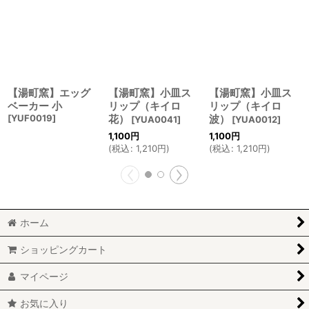
【湯町窯】エッグ
【湯町窯】小皿ス
【湯町窯】小皿ス
ベーカー 小
リップ（キイロ
リップ（キイロ
[
YUF0019
]
花）
波）
[
YUA0041
]
[
YUA0012
]
1,100
円
1,100
円
(
税込
:
1,210
円
)
(
税込
:
1,210
円
)
ホーム
ショッピングカート
マイページ
お気に入り