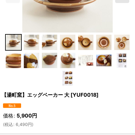
【湯町窯】エッグベーカー 大
[
YUF0018
]
価格
:
5,900
円
(
税込
:
6,490
円
)