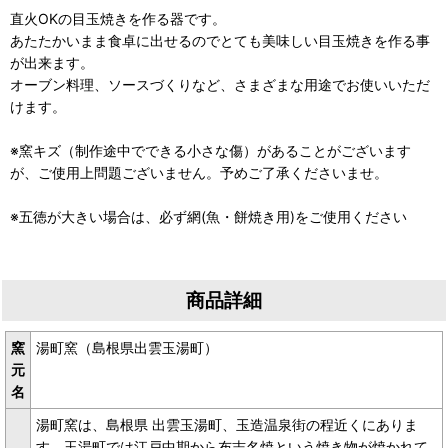
直火OKの目玉焼きを作る器です。
あたたかいまま食卓に出せるのでとても美味しい目玉焼きを作る事
が出来ます。
オーブン料理、ソースづくりなど、さまざまな用途でお使いいただ
けます。
※窯キズ（制作途中でできる小さな傷）があることがございます
が、ご使用上問題ございません。予めご了承くださいませ。
※五徳が大きい場合は、必ず網(魚・餅焼き用)をご使用ください
商品詳細
窯
湯町窯（島根県出雲玉湯町）
元
名
湯町窯は、島根県 出雲玉湯町、玉造温泉街の程近くにありま
す。玉湯町では江戸中期から布志名焼という焼き物が焼かれて