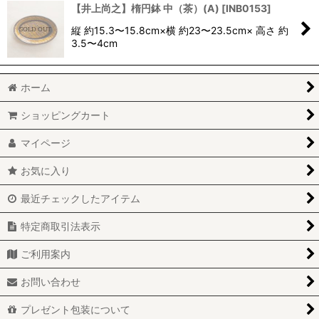
【井上尚之】楕円鉢 中（茶）(A)
[
INB0153
]
縦 約15.3〜15.8cm×横 約23〜23.5cm× 高さ 約
3.5〜4cm
ホーム
ショッピングカート
マイページ
お気に入り
最近チェックしたアイテム
特定商取引法表示
ご利用案内
お問い合わせ
プレゼント包装について