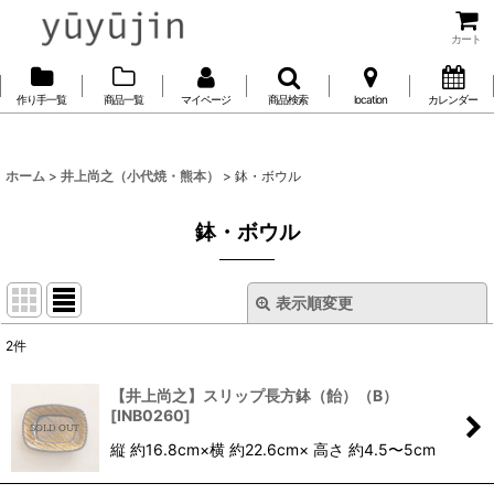
カート
作り手一覧
商品一覧
マイページ
商品検索
location
カレンダー
ホーム
>
井上尚之（小代焼・熊本）
>
鉢・ボウル
鉢・ボウル
表示順変更
閉じる
2
件
表示数
:
【井上尚之】スリップ長方鉢（飴）（B）
[
INB0260
]
並び順
:
縦 約16.8cm×横 約22.6cm× 高さ 約4.5〜5cm
絞り込む