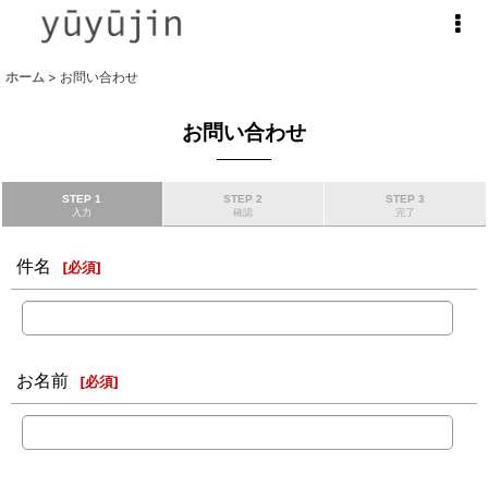
ホーム
>
お問い合わせ
お問い合わせ
STEP 1
STEP 2
STEP 3
入力
確認
完了
件名
[
必須
]
お名前
[
必須
]