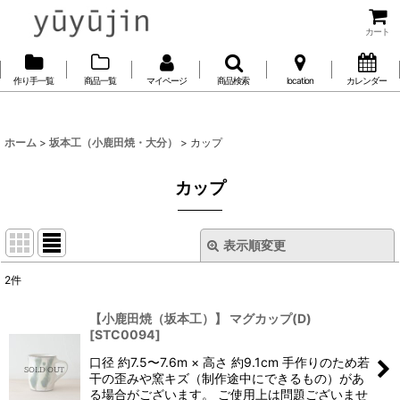
カート
作り手一覧
商品一覧
マイページ
商品検索
location
カレンダー
ホーム
>
坂本工（小鹿田焼・大分）
>
カップ
カップ
表示順変更
閉じる
2
件
表示数
:
【小鹿田焼（坂本工）】 マグカップ(D)
[
STC0094
]
並び順
:
口径 約7.5〜7.6m × 高さ 約9.1cm 手作りのため若
干の歪みや窯キズ（制作途中にできるもの）があ
絞り込む
る場合がございます。 ご使用上は問題ございませ