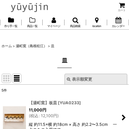
カート
作り手一覧
商品一覧
マイページ
商品検索
location
カレンダー
ホーム
>
湯町窯（島根松江）
>
皿
皿
表示順変更
閉じる
5
件
表示数
:
【湯町窯】板皿
[
YUA0233
]
11,000
円
並び順
:
(
税込
:
12,100
円
)
縦 約11.5×横 約18cm × 高さ 約2.2〜3.5cm 一
絞り込む