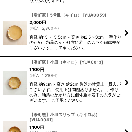
点のみの入荷です。
【湯町窯】5号皿（キイロ）
[
YUA0059
]
2,600
円
(
税込
:
2,860
円
)
直径 約15〜15.5cm × 高さ 約2.5〜3cm 手作り
のため、釉薬のかかり方に若干のムラや個体差が
ございます。ご了承ください。
【湯町窯】小皿（キイロ）
[
YUA0013
]
1,100
円
(
税込
:
1,210
円
)
直径 約9cm × 高さ 約2cm 陶器の性質上、貫入が
ございます。 使用上は問題ありません。 手作り
の為、釉薬のかかり方に個体差や若干のムラがご
ざいます。 ご了承ください。
【湯町窯】小皿スリップ（キイロ花）
[
YUA0041
]
1,100
円