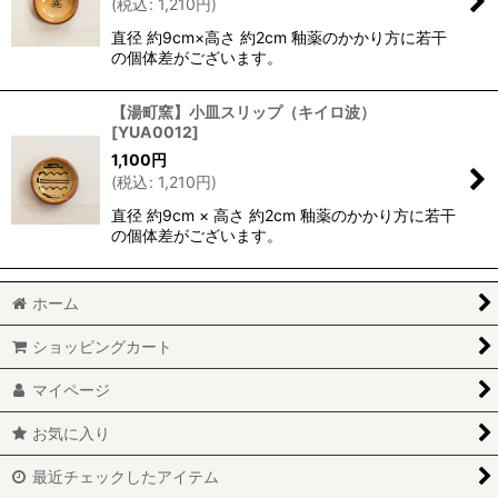
(
税込
:
1,210
円
)
直径 約9cm×高さ 約2cm 釉薬のかかり方に若干
の個体差がございます。
【湯町窯】小皿スリップ（キイロ波）
[
YUA0012
]
1,100
円
(
税込
:
1,210
円
)
直径 約9cm × 高さ 約2cm 釉薬のかかり方に若干
の個体差がございます。
ホーム
ショッピングカート
マイページ
お気に入り
最近チェックしたアイテム