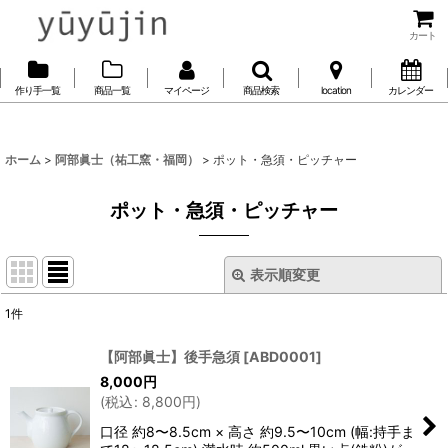
カート
作り手一覧
商品一覧
マイページ
商品検索
location
カレンダー
ホーム
>
阿部眞士（祐工窯・福岡）
>
ポット・急須・ピッチャー
ポット・急須・ピッチャー
表示順変更
閉じる
1
件
表示数
:
【阿部眞士】後手急須
[
ABD0001
]
8,000
円
並び順
:
(
税込
:
8,800
円
)
口径 約8〜8.5cm × 高さ 約9.5〜10cm (幅:持手ま
絞り込む