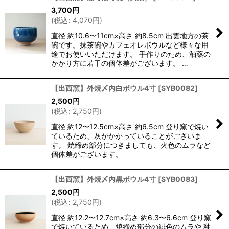
3,700
円
(
税込
:
4,070
円
)
直径 約10.6〜11cm×高さ 約8.5cm 出雲地方の茶
碗です。抹茶碗やカフェオレボウルなど様々な用
途でお使いいただけます。 手作りのため、釉薬の
かかり方に若干の個体差がございます。 …
【出西窯】外焼〆内白ボウル4寸
[
SYB0082
]
2,500
円
(
税込
:
2,750
円
)
直径 約12〜12.5cm×高さ 約6.5cm 登り窯で焼い
ているため、灰がかかっていることがございま
す。 焼締め部分につきましても、火色のムラなど
個体差がございます。
【出西窯】外焼〆内黒ボウル4寸
[
SYB0083
]
2,500
円
(
税込
:
2,750
円
)
直径 約12.2〜12.7cm×高さ 約6.3〜6.6cm 登り窯
で焼いているため、焼締め部分の緋色のムラや 釉