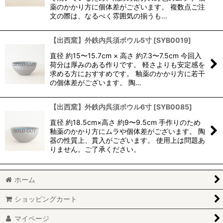
薬のかかり方に個体差がございます。 複数点ご注
文の際は、なるべく雰囲気の揃うも…
【出西窯】外鉄内呉須ボウル5寸
[
SYB0019
]
直径 約15〜15.7cm × 高さ 約7.3〜7.5cm 今回入
荷分は厚みのある作りです。 軽さよりも安定感を
求める方におすすめです。 釉薬のかかり方に若干
の個体差がございます。 陶…
【出西窯】外鉄内呉須ボウル6寸
[
SYB0085
]
直径 約18.5cm×高さ 約9〜9.5cm 手作りのため
釉薬のかかり方にムラや個体差がございます。 陶
器の性質上、貫入がございます。 使用上は問題あ
りません。ご了承ください。
ホーム
ショッピングカート
マイページ