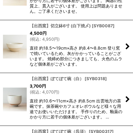
かかり方に若干の個体差がございます。 陶器の性
質上、貫入がございます。 使用上は問題ありませ
ん。ご了承くださいませ。
【出西窯】切立鉢6寸 (白下焼〆)
[
SYB0087
]
4,500
円
(
税込
:
4,950
円
)
直径 約18.5〜19cm×高さ 約8.4〜8.8cm 登り窯
で焼いているため、灰がかかっていることがござ
います。 焼締め部分につきましても、火色のムラ
など個体差がございます。
【出西窯】ぼてぼて碗（白）
[
SYB0318
]
3,700
円
(
税込
:
4,070
円
)
直径 約10.6〜11cm×高さ 約8.5cm 出雲地方の茶
碗です。抹茶碗やカフェオレボウルなど様々な用
途でお使いいただけます。 手作りのため、釉薬の
かかり方に若干の個体差がございます。 …
【出西窯】ぼてぼて碗（呉須）
[
SYB00317
]