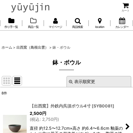
カート
作り手一覧
商品一覧
マイページ
商品検索
location
カレンダー
ホーム
>
出西窯（島根出雲）
>
鉢・ボウル
鉢・ボウル
表示順変更
閉じる
8
件
表示数
:
【出西窯】外鉄内呉須ボウル4寸
[
SYB0081
]
2,500
円
並び順
:
(
税込
:
2,750
円
)
直径 約12.5〜12.7cm×高さ 約6.4〜6.6cm 釉薬の
絞り込む