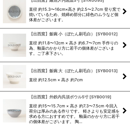
【出西窯】縁焼〆内黒皿5寸
[
SYA0095
]
直径 約15.3〜16cm×高さ 約2.5〜2.7cm 登り窯で
焼いているため、焼締め部分に緋色のムラなど個
体差がございます。
【出西窯】飯碗 小（ぼたん刷毛白）
[
SYB0012
]
直径 約11.8〜12cm × 高さ 約6.7〜7cm 手作りの
為、釉薬のかかり方に若干の個体差がございま
す。ご了承下さい。
【出西窯】飯碗 大（ぼたん刷毛白）
[
SYB0013
]
直径 約12.5cm × 高さ 約7cm
【出西窯】外鉄内呉須ボウル5寸
[
SYB0019
]
直径 約15〜15.7cm × 高さ 約7.3〜7.5cm 今回入
荷分は厚みのある作りです。 軽さよりも安定感を
求める方におすすめです。 釉薬のかかり方に若干
の個体差がございます。 陶…