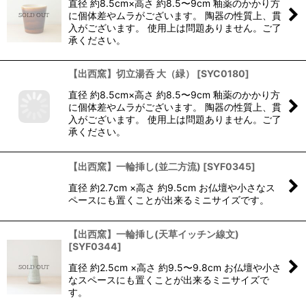
直径 約8.5cm×高さ 約8.5〜9cm 釉薬のかかり方
に個体差やムラがございます。 陶器の性質上、貫
入がございます。 使用上は問題ありません。ご了
承ください。
【出西窯】切立湯呑 大（緑）
[
SYC0180
]
直径 約8.5cm×高さ 約8.5〜9cm 釉薬のかかり方
に個体差やムラがございます。 陶器の性質上、貫
入がございます。 使用上は問題ありません。ご了
承ください。
【出西窯】一輪挿し(並二方流)
[
SYF0345
]
直径 約2.7cm ×高さ 約9.5cm お仏壇や小さなス
ペースにも置くことが出来るミニサイズです。
【出西窯】一輪挿し(天草イッチン線文)
[
SYF0344
]
直径 約2.5cm ×高さ 約9.5〜9.8cm お仏壇や小さ
なスペースにも置くことが出来るミニサイズで
す。