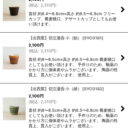
(
税込
:
2,310
円
)
直径 約8.4〜8.8cm×高さ 約6.5〜6.9cm フリー
カップ、蕎麦猪口、デザートカップとしてもお使
い頂けます。
【出西窯】切立湯呑 小（飴）
[
SYC0181
]
2,100
円
(
税込
:
2,310
円
)
直径 約8〜8.5cm×高さ 約6.5〜6.8cm 蕎麦猪口
としてもお使い頂けます。 手作りのため、釉薬の
かかり方に個体差やムラがございます。 陶器の性
質上、貫入がございます。 使用上…
【出西窯】切立湯呑 小（緑）
[
SYC0182
]
2,100
円
(
税込
:
2,310
円
)
直径 約8〜8.5cm×高さ 約6.5〜6.8cm 蕎麦猪口
としてもお使い頂けます。 手作りのため、釉薬の
かかり方に個体差やムラがございます。 陶器の性
質上、貫入がございます。 使用上…