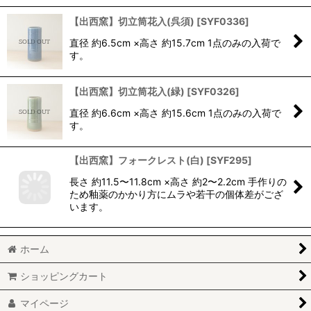
【出西窯】切立筒花入(呉須)
[
SYF0336
]
直径 約6.5cm ×高さ 約15.7cm 1点のみの入荷で
す。
【出西窯】切立筒花入(緑)
[
SYF0326
]
直径 約6.6cm ×高さ 約15.6cm 1点のみの入荷で
す。
【出西窯】フォークレスト(白)
[
SYF295
]
長さ 約11.5〜11.8cm ×高さ 約2〜2.2cm 手作りの
ため釉薬のかかり方にムラや若干の個体差がござ
います。
ホーム
ショッピングカート
マイページ