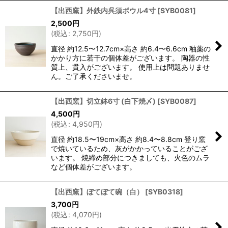
【出西窯】外鉄内呉須ボウル4寸
[
SYB0081
]
2,500
円
(
税込
:
2,750
円
)
直径 約12.5〜12.7cm×高さ 約6.4〜6.6cm 釉薬の
かかり方に若干の個体差がございます。 陶器の性
質上、貫入がございます。 使用上は問題ありませ
ん。ご了承くださいませ。
【出西窯】切立鉢6寸 (白下焼〆)
[
SYB0087
]
4,500
円
(
税込
:
4,950
円
)
直径 約18.5〜19cm×高さ 約8.4〜8.8cm 登り窯
で焼いているため、灰がかかっていることがござ
います。 焼締め部分につきましても、火色のムラ
など個体差がございます。
【出西窯】ぼてぼて碗（白）
[
SYB0318
]
3,700
円
(
税込
:
4,070
円
)