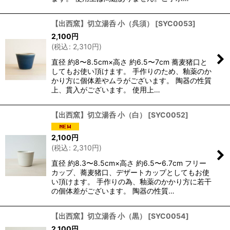
【出西窯】切立湯呑 小（呉須）
[
SYC0053
]
2,100
円
(
税込
:
2,310
円
)
直径 約8〜8.5cm×高さ 約6.5〜7cm 蕎麦猪口と
してもお使い頂けます。 手作りのため、釉薬のか
かり方に個体差やムラがございます。 陶器の性質
上、貫入がございます。 使用上…
【出西窯】切立湯呑 小（白）
[
SYC0052
]
2,100
円
(
税込
:
2,310
円
)
直径 約8.3〜8.5cm×高さ 約6.5〜6.7cm フリー
カップ、蕎麦猪口、デザートカップとしてもお使
い頂けます。 手作りの為、釉薬のかかり方に若干
の個体差がございます。 陶器の性質…
【出西窯】切立湯呑 小（黒）
[
SYC0054
]
2,100
円