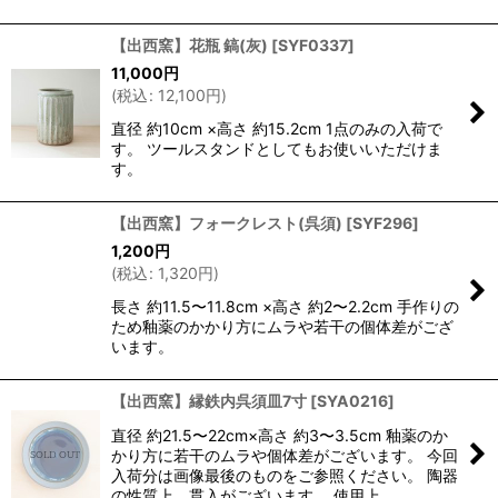
【出西窯】花瓶 鎬(灰)
[
SYF0337
]
11,000
円
(
税込
:
12,100
円
)
直径 約10cm ×高さ 約15.2cm 1点のみの入荷で
す。 ツールスタンドとしてもお使いいただけま
す。
【出西窯】フォークレスト(呉須)
[
SYF296
]
1,200
円
(
税込
:
1,320
円
)
長さ 約11.5〜11.8cm ×高さ 約2〜2.2cm 手作りの
ため釉薬のかかり方にムラや若干の個体差がござ
います。
【出西窯】縁鉄内呉須皿7寸
[
SYA0216
]
直径 約21.5〜22cm×高さ 約3〜3.5cm 釉薬のか
かり方に若干のムラや個体差がございます。 今回
入荷分は画像最後のものをご参照ください。 陶器
の性質上、貫入がございます。 使用上…