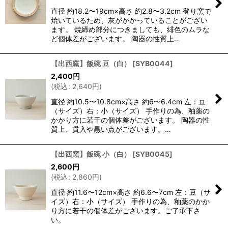
直径 約18.2〜19cm×高さ 約2.8〜3.2cm 登り窯で
焼いているため、灰がかかっていることがござい
ます。 焼締め部分につきましても、緋色のムラな
ど個体差がございます。 陶器の性質上…
【出西窯】飯碗 豆（白）
[
SYB0044
]
2,400
円
(
税込
:
2,640
円
)
直径 約10.5〜10.8cm×高さ 約6〜6.4cm 左：豆
（サイズ）右：小（サイズ） 手作りの為、釉薬の
かかり方に若干の個体差がございます。 陶器の性
質上、貫入や黒い点がございます。…
【出西窯】飯碗 小（白）
[
SYB0045
]
2,600
円
(
税込
:
2,860
円
)
直径 約11.6〜12cm×高さ 約6.6〜7cm 左：豆（サ
イズ）右：小（サイズ） 手作りの為、釉薬のかか
り方に若干の個体差がございます。ご了承下さ
い。