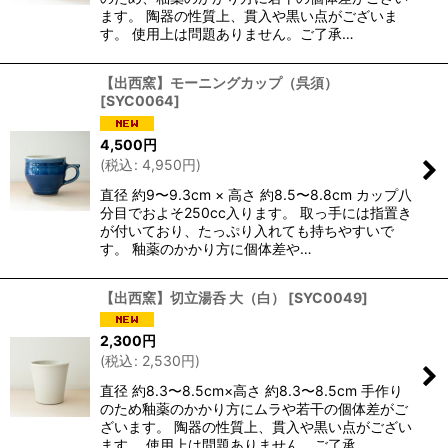
ます。 陶器の性質上、貫入や黒い点がございま
す。 使用上は問題ありません。ご了承…
【出西窯】モーニングカップ（呉須）
[
SYC0064
]
4,500
円
(
税込
:
4,950
円
)
直径 約9〜9.3cm × 高さ 約8.5〜8.8cm カップ八
分目でおよそ250cc入ります。 取っ手には指置き
が付いており、たっぷり入れても持ちやすいで
す。 釉薬のかかり方に個体差や…
【出西窯】切立湯呑 大（白）
[
SYC0049
]
2,300
円
(
税込
:
2,530
円
)
直径 約8.3〜8.5cm×高さ 約8.3〜8.5cm 手作り
のため釉薬のかかり方にムラや若干の個体差がご
ざいます。 陶器の性質上、貫入や黒い点がござい
ます。 使用上は問題ありません。ご了承…