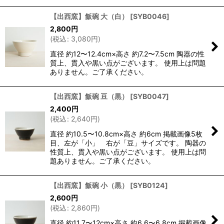
【出西窯】飯碗 大（白）
[
SYB0046
]
2,800
円
(
税込
:
3,080
円
)
直径 約12〜12.4cm×高さ 約7.2〜7.5cm 陶器の性
質上、貫入や黒い点がございます。 使用上は問題
ありません。ご了承ください。
【出西窯】飯碗 豆（黒）
[
SYB0047
]
2,400
円
(
税込
:
2,640
円
)
直径 約10.5〜10.8cm×高さ 約6cm 掲載画像5枚
目、左が「小」 右が「豆」サイズです。 陶器の
性質上、貫入や黒い点がございます。 使用上は問
題ありません。ご了承ください。
【出西窯】飯碗 小（黒）
[
SYB0124
]
2,600
円
(
税込
:
2,860
円
)
直径 約11.7〜12cm×高さ 約6.6〜6.8cm 掲載画像