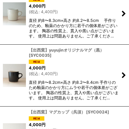
4,000
円
(
税込
:
4,400
円
)
直径 約8〜8.3cm×高さ 約8.2〜8.5cm 手作り
のため、釉薬のかかり方に若干の個体差がござい
ます。 陶器の性質上、貫入や黒い点がございま
す。 使用上は問題ありません。ご了承くださ…
【出西窯】yuyujinオリジナルマグ（黒）
[
SYC0035
]
4,000
円
(
税込
:
4,400
円
)
直径 約8〜8.2cm×高さ 約8.2〜8.4cm 手作りの
ため釉薬のかかり方にムラや若干の個体差がござ
います。 陶器の性質上、貫入や黒い点がございま
す。 使用上は問題ありません。ご了承くだ…
【出西窯】マグカップ（呉須）
[
SYC0024
]
4,000
円