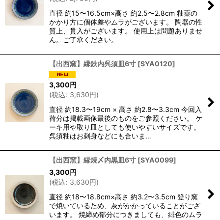
並び順
:
直径 約15〜16.5cm×高さ 約2.5〜2.8cm 釉薬の
かかり方に個体差やムラがございます。 陶器の性
質上、貫入がございます。 使用上は問題ありませ
絞り込む
ん。ご了承ください。
【出西窯】縁鉄内呉須皿6寸
[
SYA0120
]
3,300
円
(
税込
:
3,630
円
)
直径 約18.3〜19cm × 高さ 約2.8〜3.3cm 今回入
荷分は掲載画像最後のものをご参照ください。 ケ
ーキ用や取り皿としても使いやすいサイズです。
呉須釉はお刺身などにも合いま…
【出西窯】縁焼〆内黒皿6寸
[
SYA0099
]
3,300
円
(
税込
:
3,630
円
)
直径 約18〜18.8cm×高さ 約3.2〜3.5cm 登り窯
で焼いているため、灰がかかっていることがござ
います。 焼締め部分につきましても、緋色のムラ