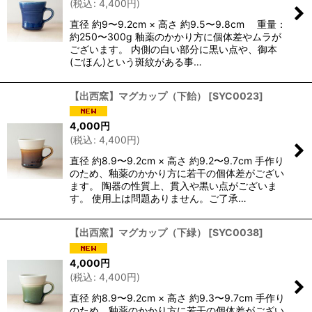
(
税込
:
4,400
円
)
直径 約9〜9.2cm × 高さ 約9.5〜9.8cm 重量：
約250〜300g 釉薬のかかり方に個体差やムラが
ございます。 内側の白い部分に黒い点や、御本
(ごほん)という斑紋がある事…
【出西窯】マグカップ（下飴）
[
SYC0023
]
4,000
円
(
税込
:
4,400
円
)
直径 約8.9〜9.2cm × 高さ 約9.2〜9.7cm 手作り
のため、釉薬のかかり方に若干の個体差がござい
ます。 陶器の性質上、貫入や黒い点がございま
す。 使用上は問題ありません。ご了承…
【出西窯】マグカップ（下緑）
[
SYC0038
]
4,000
円
(
税込
:
4,400
円
)
直径 約8.9〜9.2cm × 高さ 約9.3〜9.7cm 手作り
のため、釉薬のかかり方に若干の個体差がござい