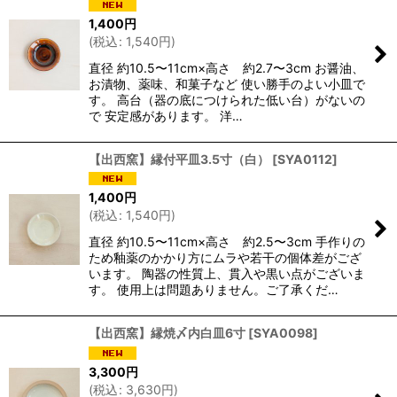
1,400
円
(
税込
:
1,540
円
)
直径 約10.5〜11cm×高さ 約2.7〜3cm お醤油、
お漬物、薬味、和菓子など 使い勝手のよい小皿で
す。 高台（器の底につけられた低い台）がないの
で 安定感があります。 洋…
【出西窯】縁付平皿3.5寸（白）
[
SYA0112
]
1,400
円
(
税込
:
1,540
円
)
直径 約10.5〜11cm×高さ 約2.5〜3cm 手作りの
ため釉薬のかかり方にムラや若干の個体差がござ
います。 陶器の性質上、貫入や黒い点がございま
す。 使用上は問題ありません。ご了承くだ…
【出西窯】縁焼〆内白皿6寸
[
SYA0098
]
3,300
円
(
税込
:
3,630
円
)