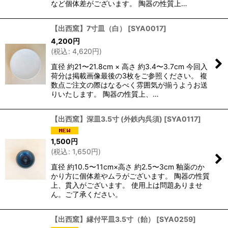
など個体差がございます。 陶器の性質上…
【出西窯】7寸皿（白）
[
SYA0017
]
4,200
円
(
税込
:
4,620
円
)
直径 約21〜21.8cm × 高さ 約3.4〜3.7cm 今回入
荷分は掲載画像最後の3枚をご参照ください。 複
数点ご注文の際はなるべく雰囲気が揃うようお送
りいたします。 陶器の性質上、…
【出西窯】深皿3.5寸 (外鉄内呉須)
[
SYA0117
]
1,500
円
(
税込
:
1,650
円
)
直径 約10.5〜11cm×高さ 約2.5〜3cm 釉薬のか
かり方に個体差やムラがございます。 陶器の性質
上、貫入がございます。 使用上は問題ありませ
ん。ご了承ください。
【出西窯】縁付平皿3.5寸（飴）
[
SYA0259
]