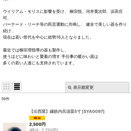
ウイリアム・モリスに影響を受け、 柳宗悦、河井寛次郎、浜田庄
司、
バーナード・リーチ等の民芸運動に共鳴し、 健全で美しい器を作り
続け、
現在は若い世代を中心に総勢16人となりました。
最近では柳宗理指導の器も製作し、
使うほどに味わいと愛着の増す 手仕事の暖かい器は
多くの若い人達にも支持されています。
表示順変更
閉じる
59
件
サブカテゴリ
:
【出西窯】縁鉄内呉須皿5寸
[
SYA0097
]
表示数
:
2,500
円
(
税込
:
2,750
円
)