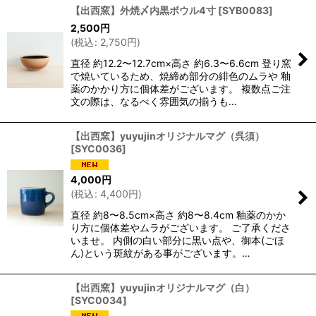
【出西窯】外焼〆内黒ボウル4寸
[
SYB0083
]
2,500
円
(
税込
:
2,750
円
)
直径 約12.2〜12.7cm×高さ 約6.3〜6.6cm 登り窯
で焼いているため、焼締め部分の緋色のムラや 釉
薬のかかり方に個体差がございます。 複数点ご注
文の際は、なるべく雰囲気の揃うも…
【出西窯】yuyujinオリジナルマグ（呉須）
[
SYC0036
]
4,000
円
(
税込
:
4,400
円
)
直径 約8〜8.5cm×高さ 約8〜8.4cm 釉薬のかか
り方に個体差やムラがございます。 ご了承くださ
いませ。 内側の白い部分に黒い点や、御本(ごほ
ん)という斑紋がある事がございます。…
【出西窯】yuyujinオリジナルマグ（白）
[
SYC0034
]