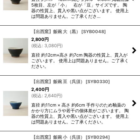
5枚目、左が「小」 右が「豆」サイズです。 陶
器の性質上、貫入や黒い点がございます。 使用上
は問題ありません。ご了承くださ…
【出西窯】飯碗 大（黒）
[
SYB0048
]
2,800
円
(
税込
:
3,080
円
)
直径 約12cm×高さ 約7cm 陶器の性質上、貫入が
ございます。 使用上は問題ありません。ご了承く
ださい。
【出西窯】飯碗 豆（呉須）
[
SYB0330
]
2,400
円
(
税込
:
2,640
円
)
直径 約11cm × 高さ 約6cm 手作りのため釉薬の
かかり方にムラや若干の個体差がございます。 陶
器の性質上、貫入や黒い点がございます。 使用上
は問題ありません。ご了承ください。
【出西窯】飯碗 小（呉須）
[
SYB0294
]