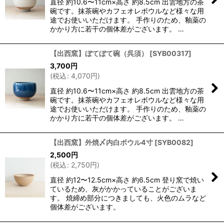
直径 約10.6〜11cm×高さ 約8.5cm 出雲地方の茶
碗です。抹茶碗やカフェオレボウルなど様々な用
途でお使いいただけます。 手作りのため、釉薬の
かかり方に若干の個体差がございます。 …
【出西窯】ぼてぼて碗（呉須）
[
SYB00317
]
3,700
円
(
税込
:
4,070
円
)
直径 約10.6〜11cm×高さ 約8.5cm 出雲地方の茶
碗です。抹茶碗やカフェオレボウルなど様々な用
途でお使いいただけます。 手作りのため、釉薬の
かかり方に若干の個体差がございます。 …
【出西窯】外焼〆内白ボウル4寸
[
SYB0082
]
2,500
円
(
税込
:
2,750
円
)
直径 約12〜12.5cm×高さ 約6.5cm 登り窯で焼い
ているため、灰がかかっていることがございま
す。 焼締め部分につきましても、火色のムラなど
個体差がございます。