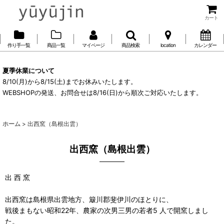
カート
作り手一覧
商品一覧
マイページ
商品検索
location
カレンダー
夏季休業について
8/10(月)から8/15(土)までお休みいたします。
WEBSHOPの発送、お問合せは8/16(日)から順次ご対応いたします。
ホーム
>
出西窯（島根出雲）
出西窯（島根出雲）
出 西 窯
出西窯は島根県出雲地方、簸川郡斐伊川のほとりに、
戦後まもない昭和22年、農家の次男三男の若者5 人で開窯しまし
た。