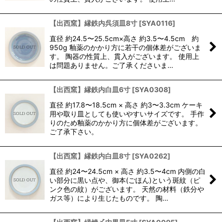
【出西窯】縁鉄内呉須皿8寸
[
SYA0116
]
直径 約24.5〜25.5cm×高さ 約3.5〜4.5cm 約
950g 釉薬のかかり方に若干の個体差がございま
す。 陶器の性質上、貫入がございます。 使用上
は問題ありません。ご了承くださいま…
【出西窯】縁鉄内白皿6寸
[
SYA0308
]
直径 約17.8〜18.5cm × 高さ 約3〜3.3cm ケーキ
用や取り皿としても使いやすいサイズです。 手作
りのため釉薬のかかり方に個体差がございます。
ご了承下さい。
【出西窯】縁鉄内白皿8寸
[
SYA0262
]
直径 約24〜24.5cm × 高さ 約3.5〜4cm 内側の白
い部分に黒い点や、御本(ごほん)という斑紋（ピ
ンク色の紋）がございます。 天然の材料（鉄分や
ガス等）により生じたものです。 陶…