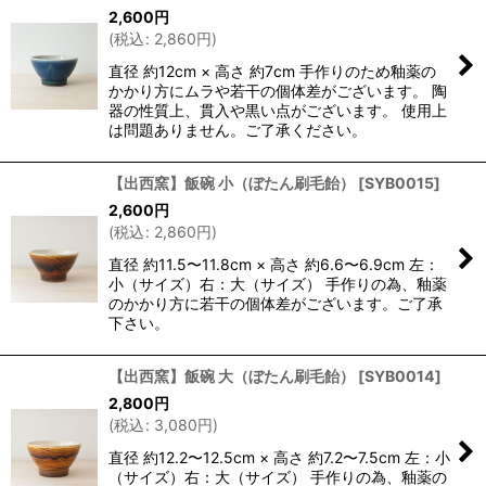
2,600
円
(
税込
:
2,860
円
)
直径 約12cm × 高さ 約7cm 手作りのため釉薬の
かかり方にムラや若干の個体差がございます。 陶
器の性質上、貫入や黒い点がございます。 使用上
は問題ありません。ご了承ください。
【出西窯】飯碗 小（ぼたん刷毛飴）
[
SYB0015
]
2,600
円
(
税込
:
2,860
円
)
直径 約11.5〜11.8cm × 高さ 約6.6〜6.9cm 左：
小（サイズ）右：大（サイズ） 手作りの為、釉薬
のかかり方に若干の個体差がございます。ご了承
下さい。
【出西窯】飯碗 大（ぼたん刷毛飴）
[
SYB0014
]
2,800
円
(
税込
:
3,080
円
)
直径 約12.2〜12.5cm × 高さ 約7.2〜7.5cm 左：小
（サイズ）右：大（サイズ） 手作りの為、釉薬の