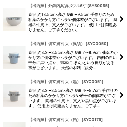
【出西窯】外鉄内呉須ボウル6寸
[
SYB0085
]
直径 約18.5cm×高さ 約9〜9.5cm 手作りのため
釉薬のかかり方にムラや個体差がございます。 陶
器の性質上、貫入がございます。 使用上は問題あ
りません。ご了承ください。
【出西窯】切立湯呑 大（呉須）
[
SYC0050
]
直径 約8.2〜8.5cm×高さ 約8.7〜8.9cm 釉薬のか
かり方に個体差やムラがございます。 内側の白い
部分に黒い点や、御本(ごほん)という斑紋がある
事がございます。 天然の材料（鉄分…
【出西窯】切立湯呑 大（黒）
[
SYC0051
]
直径 約8.2〜8.5cm×高さ 約8.4〜8.7cm 手作りの
ため釉薬のかかり方にムラや若干の個体差がござ
います。 陶器の性質上、貫入や黒い点がございま
す。 使用上は問題ありません。ご了承…
【出西窯】切立湯呑 大（飴）
[
SYC0179
]