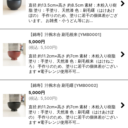
直径 約13.5cm×高さ 約8.5cm 素材：木粉入り樹
脂 塗り：手塗り、天然漆 色：刷毛曙（はけあけ
ぼの） 手作りのため、塗りに若干の個体差がござ
います。 お雑煮・小うどん等にお…
【錦寿】汁椀木合 刷毛根来
[
YMB0001
]
5,000
円
(
税込
:
5,500
円
)
直径 約11.2cm×高さ 約7cm 素材：木粉入り樹脂
塗り：手塗り、天然漆 色：刷毛根来（はけねご
ろ） 手作りのため、塗りに若干の個体差がござい
ます ※電子レンジ使用不可…
【錦寿】汁椀木合 刷毛曙
[
YMB0002
]
5,000
円
(
税込
:
5,500
円
)
直径 約11.2cm×高さ 約7cm 素材：木粉入り樹脂
塗り：手塗り、天然漆 色：刷毛曙（はけあけぼ
の） 手作りのため、塗りに若干の個体差がござい
ます ※電子レンジ使用不可…