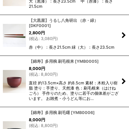
大（黒漆）：長さ23.5cm 中（赤漆）：長さ
21.5cm
【大黒屋】うるし八角研出 （赤・緑）
[
DKF0001
]
2,800
円
(
税込
:
3,080
円
)
赤（中）：長さ21.5cm 緑（大）：長さ23.5cm
【錦寿】多用椀 刷毛根来
[
YMB0005
]
8,000
円
(
税込
:
8,800
円
)
直径 約13.5cm×高さ 約8.5cm 素材：木粉入り樹
脂 塗り：手塗り、天然漆 色：刷毛根来（はけね
ごろ） 手作りのため、塗りに若干の個体差がござ
います。 お雑煮・小うどん等にお…
【錦寿】多用椀 刷毛曙
[
YMB0006
]
8,000
円
(
税込
:
8,800
円
)