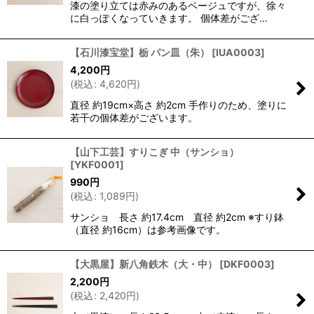
漆の塗り立ては赤みのあるベージュですが、徐々
に白っぽくなっていきます。 個体差がござ…
【石川漆宝堂】栃 パン皿（朱）
[
IUA0003
]
4,200
円
(
税込
:
4,620
円
)
直径 約19cm×高さ 約2cm 手作りのため、塗りに
若干の個体差がございます。
【山下工芸】すりこぎ 中（サンショ）
[
YKF0001
]
990
円
(
税込
:
1,089
円
)
サンショ 長さ 約17.4cm 直径 約2cm ※すり鉢
（直径 約16cm）は参考画像です。
【大黒屋】新八角鉄木（大・中）
[
DKF0003
]
2,200
円
(
税込
:
2,420
円
)