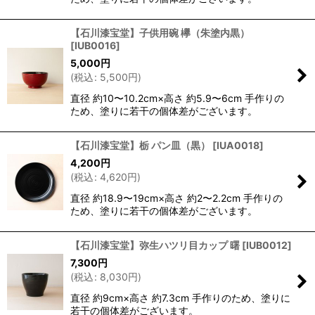
【石川漆宝堂】子供用碗 欅（朱塗内黒）
[
IUB0016
]
5,000
円
(
税込
:
5,500
円
)
直径 約10〜10.2cm×高さ 約5.9〜6cm 手作りの
ため、塗りに若干の個体差がございます。
【石川漆宝堂】栃 パン皿（黒）
[
IUA0018
]
4,200
円
(
税込
:
4,620
円
)
直径 約18.9〜19cm×高さ 約2〜2.2cm 手作りの
ため、塗りに若干の個体差がございます。
【石川漆宝堂】弥生ハツリ目カップ 曙
[
IUB0012
]
7,300
円
(
税込
:
8,030
円
)
直径 約9cm×高さ 約7.3cm 手作りのため、塗りに
若干の個体差がございます。