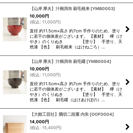
【山岸 厚夫】汁椀渕布 刷毛根来
[
YMB0003
]
10,000
円
(
税込
:
11,000
円
)
直径 約11.5cm×高さ 約7cm 手作りのため、塗り
に若干の個体差がございます。 【素材】 欅（け
やき）のくりぬき 【塗り】 手塗り、天
然漆 【色】 刷毛根来（はけねごろ）…
【山岸 厚夫】汁椀渕布 刷毛曙
[
YMB0004
]
10,000
円
(
税込
:
11,000
円
)
直径 約11.5cm×高さ 約7cm 手作りのため、塗り
に若干の個体差がございます。 【素材】 欅（け
やき）のくりぬき 【塗り】 手塗り、天
然漆 【色】 刷毛曙（はけあけぼの）…
【大館工芸社】隅切二段重 内朱
[
OOF0004
]
14,000
円
(
税込
:
15,400
円
)