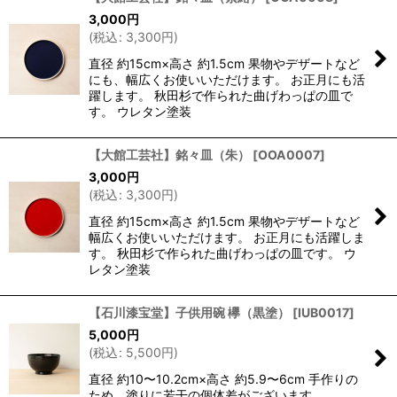
3,000
円
並び順
:
(
税込
:
3,300
円
)
直径 約15cm×高さ 約1.5cm 果物やデザートなど
絞り込む
にも、幅広くお使いいただけます。 お正月にも活
躍します。 秋田杉で作られた曲げわっぱの皿で
す。 ウレタン塗装
【大館工芸社】銘々皿（朱）
[
OOA0007
]
3,000
円
(
税込
:
3,300
円
)
直径 約15cm×高さ 約1.5cm 果物やデザートなど
幅広くお使いいただけます。 お正月にも活躍しま
す。 秋田杉で作られた曲げわっぱの皿です。 ウ
レタン塗装
【石川漆宝堂】子供用碗 欅（黒塗）
[
IUB0017
]
5,000
円
(
税込
:
5,500
円
)
直径 約10〜10.2cm×高さ 約5.9〜6cm 手作りの
ため、塗りに若干の個体差がございます。