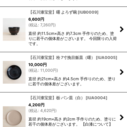
【石川漆宝堂】曙 よろず碗
[
IUB0009
]
6,600
円
(
税込
:
7,260
円
)
直径 約11.5cm×高さ 約7.3cm 手作りのため、塗
りに若干の個体差がございます。 今回限りの入荷
です。
【石川漆宝堂】栓 7寸挽目飯皿（曙）
[
IUA0005
]
10,000
円
(
税込
:
11,000
円
)
直径 約21cm×高さ 約4.5cm 手作りのため、塗り
に若干の個体差がございます。
【石川漆宝堂】栃 パン皿（白）
[
IUA0004
]
4,200
円
(
税込
:
4,620
円
)
直径 約19cm×高さ 約2cm 手作りのため、塗りに
若干の個体差がございます。 【白漆について】