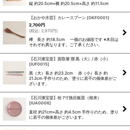
縦 約20.5cm×横 約20.5cm×高さ 約11.5cm
【おかや木芸】カレースプーン
[
OKF0001
]
2,700
円
(
税込
:
2,970
円
)
欅 長さ 約18.5cm 一個のお値段です ※木目は
それぞれ異なります。ご了承ください。
【石川漆宝堂】面取箸 摺 黒（大）/ 赤（小）
[
IUF0015
]
黒（大）長さ 約23.2cm 赤（小）長さ 約
21.2cm 手作りのため、塗りに若干の個体差がご
ざいます。
【石川漆宝堂】栓 7寸挽目飯皿（根来）
[
IUA0006
]
直径 約21cm×高さ 約4.5cm 手作りのため、塗り
に若干の個体差がございます。