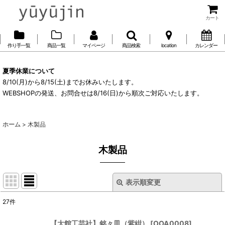
カート
作り手一覧
商品一覧
マイページ
商品検索
location
カレンダー
夏季休業について
8/10(月)から8/15(土)までお休みいたします。
WEBSHOPの発送、お問合せは8/16(日)から順次ご対応いたします。
ホーム
>
木製品
木製品
表示順変更
閉じる
27
件
表示数
:
【大館工芸社】銘々皿（紫紺）
[
OOA0008
]