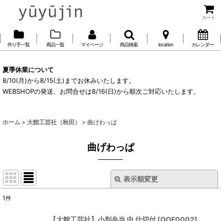
カート
作り手一覧
商品一覧
マイページ
商品検索
location
カレンダー
夏季休業について
8/10(月)から8/15(土)までお休みいたします。
WEBSHOPの発送、お問合せは8/16(日)から順次ご対応いたします。
ホーム
>
大館工芸社（秋田）
>
曲げわっぱ
曲げわっぱ
表示順変更
閉じる
1
件
表示数
:
【大館工芸社】小判弁当 中 仕切付
[
OOF0002
]