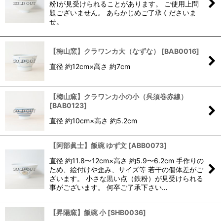
粉)が見受けられることがあります。 ご使用上問
題ございません。 あらかじめご了承くださいま
せ。
【梅山窯】クラワンカ大（なずな）
[
BAB0016
]
直径 約12cm×高さ 約7cm
【梅山窯】クラワンカ小の小（呉須巻赤線）
[
BAB0123
]
直径 約10cm×高さ 約5.2cm
【阿部眞士】飯碗 ゆず文
[
ABB0073
]
直径 約11.8〜12cm×高さ 約5.9〜6.2cm 手作りの
ため、絵付けや歪み、サイズ等 若干の個体差がご
ざいます。 小さな黒い点（鉄粉）が見受けられる
事がございます。 何卒ご了承下さい…
【昇陽窯】飯碗 小
[
SHB0036
]