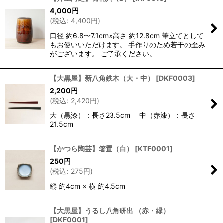
4,000
円
並び順
:
(
税込
:
4,400
円
)
口径 約6.8〜7.1cm×高さ 約12.8cm 筆立てとして
絞り込む
もお使いいただけます。 手作りのため若干の歪み
がございます。 ご了承ください。
【大黒屋】新八角鉄木（大・中）
[
DKF0003
]
2,200
円
(
税込
:
2,420
円
)
大（黒漆）：長さ23.5cm 中（赤漆）：長さ
21.5cm
【かつら陶芸】箸置（白）
[
KTF0001
]
250
円
(
税込
:
275
円
)
縦 約4cm × 横 約4.5cm
【大黒屋】うるし八角研出 （赤・緑）
[
DKF0001
]