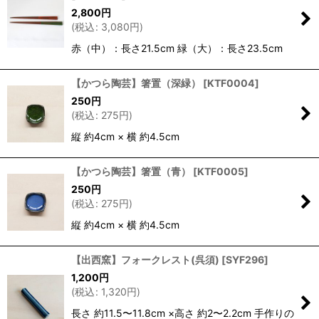
2,800
円
(
税込
:
3,080
円
)
赤（中）：長さ21.5cm 緑（大）：長さ23.5cm
【かつら陶芸】箸置（深緑）
[
KTF0004
]
250
円
(
税込
:
275
円
)
縦 約4cm × 横 約4.5cm
【かつら陶芸】箸置（青）
[
KTF0005
]
250
円
(
税込
:
275
円
)
縦 約4cm × 横 約4.5cm
【出西窯】フォークレスト(呉須)
[
SYF296
]
1,200
円
(
税込
:
1,320
円
)
長さ 約11.5〜11.8cm ×高さ 約2〜2.2cm 手作りの