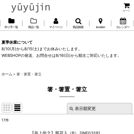
カート
作り手一覧
商品一覧
マイページ
商品検索
location
カレンダー
夏季休業について
8/10(月)から8/15(土)までお休みいたします。
WEBSHOPの発送、お問合せは8/16(日)から順次ご対応いたします。
ホーム
>
箸・箸置・箸立
箸・箸置・箸立
表示順変更
閉じる
17
件
表示数
:
【井上尚之】筒花入（B）
[
INF0318
]