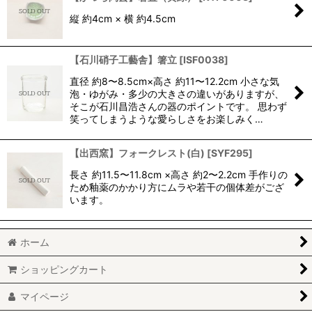
縦 約4cm × 横 約4.5cm
【石川硝子工藝舎】箸立
[
ISF0038
]
直径 約8〜8.5cm×高さ 約11〜12.2cm 小さな気
泡・ゆがみ・多少の大きさの違いがありますが、
そこが石川昌浩さんの器のポイントです。 思わず
笑ってしまうような愛らしさをお楽しみく…
【出西窯】フォークレスト(白)
[
SYF295
]
長さ 約11.5〜11.8cm ×高さ 約2〜2.2cm 手作りの
ため釉薬のかかり方にムラや若干の個体差がござ
います。
ホーム
ショッピングカート
マイページ