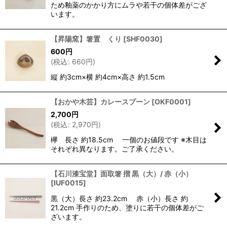
ため釉薬のかかり方にムラや若干の個体差がござ
います。
【昇陽窯】箸置 くり
[
SHF0030
]
600
円
(
税込
:
660
円
)
縦 約3cm×横 約4cm×高さ 約1.5cm
【おかや木芸】カレースプーン
[
OKF0001
]
2,700
円
(
税込
:
2,970
円
)
欅 長さ 約18.5cm 一個のお値段です ※木目は
それぞれ異なります。ご了承ください。
【石川漆宝堂】面取箸 摺 黒（大）/ 赤（小）
[
IUF0015
]
黒（大）長さ 約23.2cm 赤（小）長さ 約
21.2cm 手作りのため、塗りに若干の個体差がご
ざいます。