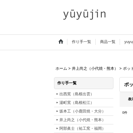
作り手一覧
商品一覧
yuy
ホーム
>
井上尚之（小代焼・熊本）
>
ポッ
作り手一覧
ポ
出西窯（島根出雲）
表
湯町窯（島根松江）
坂本工（小鹿田焼・大分）
0
件
井上尚之（小代焼・熊本）
阿部眞士（祐工窯・福岡）