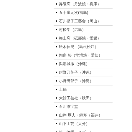
昇陽窯（丹波焼・兵庫）
五十嵐元次(福島)
石川硝子工藝舎（岡山）
村松学（広島）
梅山窯（砥部焼・愛媛）
舩木伸児 （島根松江）
陶房 杉（常滑焼・愛知）
與那城徹（沖縄）
紺野乃芙子（沖縄）
小野田郁子（沖縄）
土鍋
大館工芸社（秋田）
石川漆宝堂
山岸 厚夫・錦寿（福井）
山下工芸（大分）