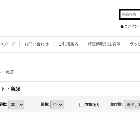
ログイン
ujnブログ
お問い合わせ
ご利用案内
特定商取引法表示
ラッ
ト・急須
ット・急須
示数
:
画像
:
並び順
:
在庫あり