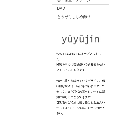
箸・箸置・スプーン
DVD
とうがらししめ飾り
yuyujinは1985年にオープンしまし
た。
民窯を中心に普段使いできる器をセレ
クトしているお店です。
昔から作られ続けているデザイン、伝
統的な技法は、時代を問わずモダンで
美しく、また現代の暮らしの中では新
鮮に感じることもできます。
引出物など特別な贈り物にもお応えい
たしますので、お気軽にお申し付け下
さい。