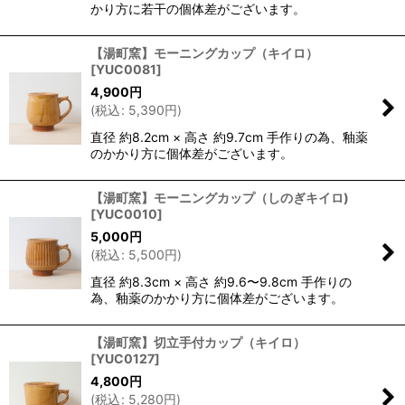
かり方に若干の個体差がございます。
【湯町窯】モーニングカップ（キイロ）
[
YUC0081
]
4,900
円
(
税込
:
5,390
円
)
直径 約8.2cm × 高さ 約9.7cm 手作りの為、釉薬
のかかり方に個体差がございます。
【湯町窯】モーニングカップ（しのぎキイロ)
[
YUC0010
]
5,000
円
(
税込
:
5,500
円
)
直径 約8.3cm × 高さ 約9.6〜9.8cm 手作りの
為、釉薬のかかり方に個体差がございます。
【湯町窯】切立手付カップ（キイロ）
[
YUC0127
]
4,800
円
(
税込
:
5,280
円
)