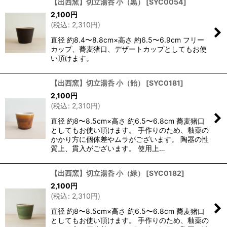
【出西窯】切立湯呑 小（黒）
[
SYC0054
]
2,100
円
(
税込
:
2,310
円
)
直径 約8.4〜8.8cm×高さ 約6.5〜6.9cm フリー
カップ、蕎麦猪口、デザートカップとしてもお使
い頂けます。
【出西窯】切立湯呑 小（飴）
[
SYC0181
]
2,100
円
(
税込
:
2,310
円
)
直径 約8〜8.5cm×高さ 約6.5〜6.8cm 蕎麦猪口
としてもお使い頂けます。 手作りのため、釉薬の
かかり方に個体差やムラがございます。 陶器の性
質上、貫入がございます。 使用上…
【出西窯】切立湯呑 小（緑）
[
SYC0182
]
2,100
円
(
税込
:
2,310
円
)
直径 約8〜8.5cm×高さ 約6.5〜6.8cm 蕎麦猪口
としてもお使い頂けます。 手作りのため、釉薬の