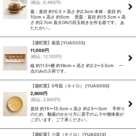
(
税込
:
6,490
円
)
蓋：直径 約10.5 × 高さ 約2.5cm 本体：直径 約
10cm × 高さ 約5cm 受皿：直径 約15.5cm × 高
さ 約2.7cm 直火OKの目玉焼きを作る器です。 あ
たたかい…
【湯町窯】板皿
[
YUA0233
]
11,000
円
(
税込
:
12,100
円
)
縦 約11.5×横 約18cm × 高さ 約2.2〜3.5cm 一
点のみの入荷です。
【湯町窯】5号皿（キイロ）
[
YUA0059
]
2,600
円
(
税込
:
2,860
円
)
直径 約15〜15.5cm × 高さ 約2.5〜3cm 手作り
のため、釉薬のかかり方に若干のムラや個体差が
ございます。ご了承ください。
【湯町窯】小皿（キイロ）
[
YUA0013
]