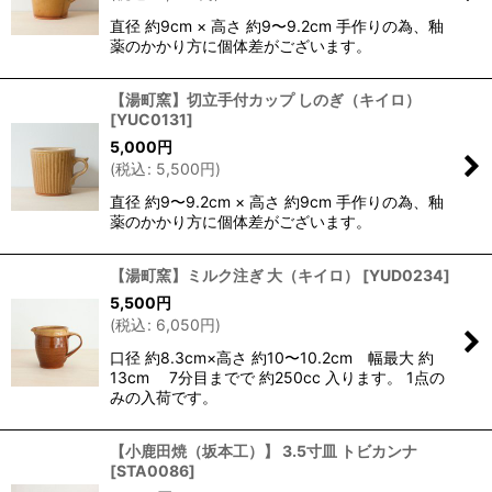
直径 約9cm × 高さ 約9〜9.2cm 手作りの為、釉
薬のかかり方に個体差がございます。
【湯町窯】切立手付カップ しのぎ（キイロ）
[
YUC0131
]
5,000
円
(
税込
:
5,500
円
)
直径 約9〜9.2cm × 高さ 約9cm 手作りの為、釉
薬のかかり方に個体差がございます。
【湯町窯】ミルク注ぎ 大（キイロ）
[
YUD0234
]
5,500
円
(
税込
:
6,050
円
)
口径 約8.3cm×高さ 約10〜10.2cm 幅最大 約
13cm 7分目までで 約250cc 入ります。 1点の
みの入荷です。
【小鹿田焼（坂本工）】 3.5寸皿 トビカンナ
[
STA0086
]