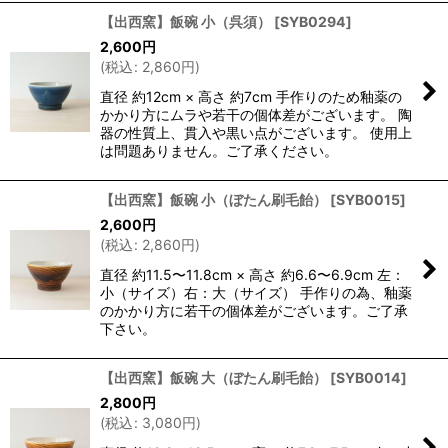
【出西窯】飯碗 小（呉須）
[
SYB0294
]
2,600
円
(
税込
:
2,860
円
)
直径 約12cm × 高さ 約7cm 手作りのため釉薬の
かかり方にムラや若干の個体差がございます。 陶
器の性質上、貫入や黒い点がございます。 使用上
は問題ありません。ご了承ください。
【出西窯】飯碗 小（ぼたん刷毛飴）
[
SYB0015
]
2,600
円
(
税込
:
2,860
円
)
直径 約11.5〜11.8cm × 高さ 約6.6〜6.9cm 左：
小（サイズ）右：大（サイズ） 手作りの為、釉薬
のかかり方に若干の個体差がございます。ご了承
下さい。
【出西窯】飯碗 大（ぼたん刷毛飴）
[
SYB0014
]
2,800
円
(
税込
:
3,080
円
)