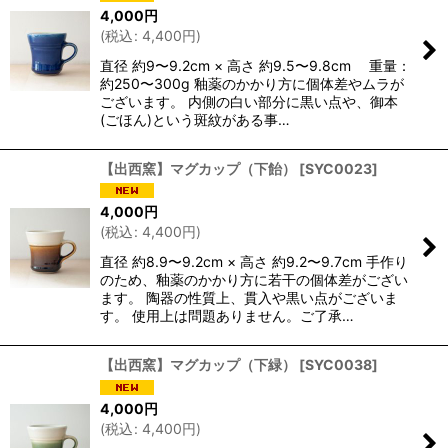
4,000
円
(
税込
:
4,400
円
)
直径 約9〜9.2cm × 高さ 約9.5〜9.8cm 重量：
約250〜300g 釉薬のかかり方に個体差やムラが
ございます。 内側の白い部分に黒い点や、御本
(ごほん)という斑紋がある事…
【出西窯】マグカップ（下飴）
[
SYC0023
]
4,000
円
(
税込
:
4,400
円
)
直径 約8.9〜9.2cm × 高さ 約9.2〜9.7cm 手作り
のため、釉薬のかかり方に若干の個体差がござい
ます。 陶器の性質上、貫入や黒い点がございま
す。 使用上は問題ありません。ご了承…
【出西窯】マグカップ（下緑）
[
SYC0038
]
4,000
円
(
税込
:
4,400
円
)