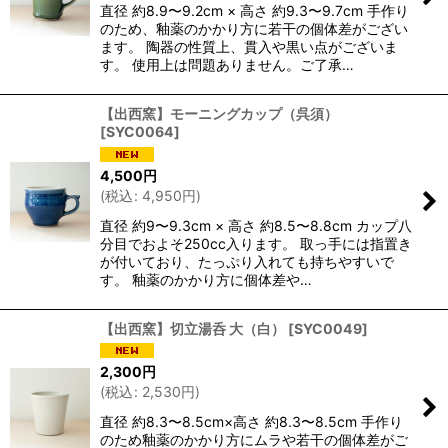
直径 約8.9〜9.2cm × 高さ 約9.3〜9.7cm 手作り
のため、釉薬のかかり方に若干の個体差がござい
ます。 陶器の性質上、貫入や黒い点がございま
す。 使用上は問題ありません。ご了承…
【出西窯】モーニングカップ（呉須）
[
SYC0064
]
4,500
円
(
税込
:
4,950
円
)
直径 約9〜9.3cm × 高さ 約8.5〜8.8cm カップ八
分目でおよそ250cc入ります。 取っ手には指置き
が付いており、たっぷり入れても持ちやすいで
す。 釉薬のかかり方に個体差や…
【出西窯】切立湯呑 大（白）
[
SYC0049
]
2,300
円
(
税込
:
2,530
円
)
直径 約8.3〜8.5cm×高さ 約8.3〜8.5cm 手作り
のため釉薬のかかり方にムラや若干の個体差がご