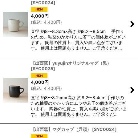
[
SYC0034
]
4,000
円
(
税込
:
4,400
円
)
直径 約8〜8.3cm×高さ 約8.2〜8.5cm 手作り
のため、釉薬のかかり方に若干の個体差がござい
ます。 陶器の性質上、貫入や黒い点がございま
す。 使用上は問題ありません。ご了承くださ…
【出西窯】yuyujinオリジナルマグ（黒）
[
SYC0035
]
4,000
円
(
税込
:
4,400
円
)
直径 約8〜8.2cm×高さ 約8.2〜8.4cm 手作りの
ため釉薬のかかり方にムラや若干の個体差がござ
います。 陶器の性質上、貫入や黒い点がございま
す。 使用上は問題ありません。ご了承くだ…
【出西窯】マグカップ（呉須）
[
SYC0024
]