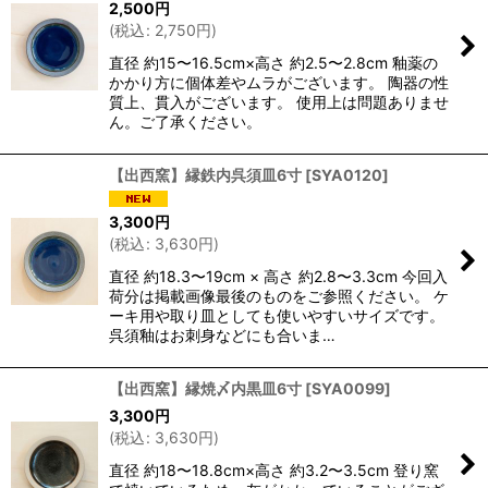
2,500
円
(
税込
:
2,750
円
)
直径 約15〜16.5cm×高さ 約2.5〜2.8cm 釉薬の
かかり方に個体差やムラがございます。 陶器の性
質上、貫入がございます。 使用上は問題ありませ
ん。ご了承ください。
【出西窯】縁鉄内呉須皿6寸
[
SYA0120
]
3,300
円
(
税込
:
3,630
円
)
直径 約18.3〜19cm × 高さ 約2.8〜3.3cm 今回入
荷分は掲載画像最後のものをご参照ください。 ケ
ーキ用や取り皿としても使いやすいサイズです。
呉須釉はお刺身などにも合いま…
【出西窯】縁焼〆内黒皿6寸
[
SYA0099
]
3,300
円
(
税込
:
3,630
円
)
直径 約18〜18.8cm×高さ 約3.2〜3.5cm 登り窯