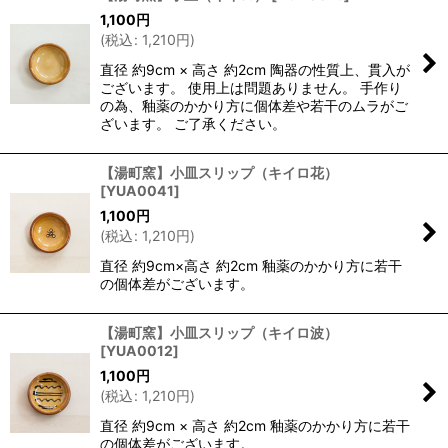
1,100
円
(
税込
:
1,210
円
)
直径 約9cm × 高さ 約2cm 陶器の性質上、貫入が
ございます。 使用上は問題ありません。 手作り
の為、釉薬のかかり方に個体差や若干のムラがご
ざいます。 ご了承ください。
【湯町窯】小皿スリップ（キイロ花）
[
YUA0041
]
1,100
円
(
税込
:
1,210
円
)
直径 約9cm×高さ 約2cm 釉薬のかかり方に若干
の個体差がございます。
【湯町窯】小皿スリップ（キイロ波）
[
YUA0012
]
1,100
円
(
税込
:
1,210
円
)
直径 約9cm × 高さ 約2cm 釉薬のかかり方に若干
の個体差がございます。