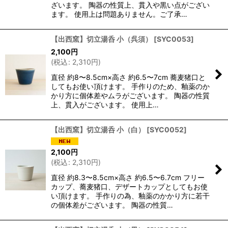
ざいます。 陶器の性質上、貫入や黒い点がござい
ます。 使用上は問題ありません。ご了承…
【出西窯】切立湯呑 小（呉須）
[
SYC0053
]
2,100
円
(
税込
:
2,310
円
)
直径 約8〜8.5cm×高さ 約6.5〜7cm 蕎麦猪口と
してもお使い頂けます。 手作りのため、釉薬のか
かり方に個体差やムラがございます。 陶器の性質
上、貫入がございます。 使用上…
【出西窯】切立湯呑 小（白）
[
SYC0052
]
2,100
円
(
税込
:
2,310
円
)
直径 約8.3〜8.5cm×高さ 約6.5〜6.7cm フリー
カップ、蕎麦猪口、デザートカップとしてもお使
い頂けます。 手作りの為、釉薬のかかり方に若干
の個体差がございます。 陶器の性質…