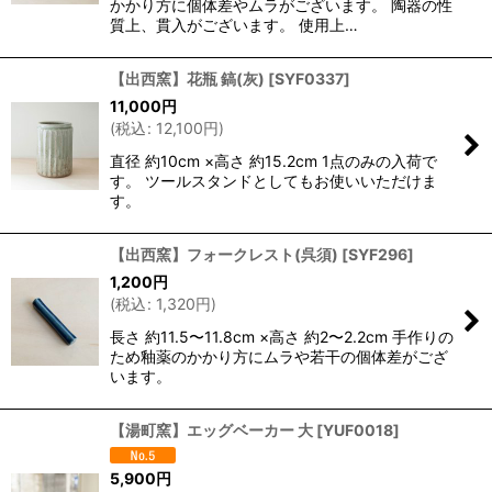
かかり方に個体差やムラがございます。 陶器の性
質上、貫入がございます。 使用上…
【出西窯】花瓶 鎬(灰)
[
SYF0337
]
11,000
円
(
税込
:
12,100
円
)
直径 約10cm ×高さ 約15.2cm 1点のみの入荷で
す。 ツールスタンドとしてもお使いいただけま
す。
【出西窯】フォークレスト(呉須)
[
SYF296
]
1,200
円
(
税込
:
1,320
円
)
長さ 約11.5〜11.8cm ×高さ 約2〜2.2cm 手作りの
ため釉薬のかかり方にムラや若干の個体差がござ
います。
【湯町窯】エッグベーカー 大
[
YUF0018
]
5,900
円