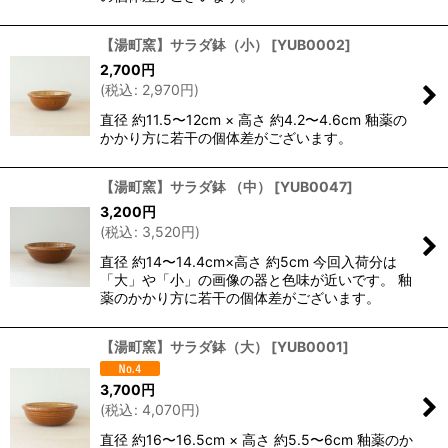
【湯町窯】サラダ鉢（小）
[
YUB0002
]
2,700
円
(
税込
:
2,970
円
)
直径 約11.5〜12cm × 高さ 約4.2〜4.6cm 釉薬の
かかり方に若干の個体差がございます。
【湯町窯】サラダ鉢 （中）
[
YUB0047
]
3,200
円
(
税込
:
3,520
円
)
直径 約14〜14.4cm×高さ 約5cm 今回入荷分は
「大」や「小」の画像の器と色味が近いです。 釉
薬のかかり方に若干の個体差がございます。
【湯町窯】サラダ鉢（大）
[
YUB0001
]
3,700
円
(
税込
:
4,070
円
)
直径 約16〜16.5cm × 高さ 約5.5〜6cm 釉薬のか