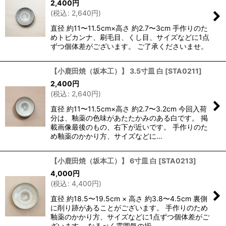
2,400
円
(
税込
:
2,640
円
)
直径 約11〜11.5cm×高さ 約2.7〜3cm 手作りのた
めトビカンナ、刷毛目、くし目、サイズなどに1点
ずつ個体差がございます。 ご了承くださいませ。
【小鹿田焼（坂本工）】 3.5寸皿 白
[
STA0211
]
2,400
円
(
税込
:
2,640
円
)
直径 約11〜11.5cm×高さ 約2.7〜3.2cm 今回入荷
分は、釉薬の色味があたたかみのある白です。 掲
載画像最後のもの、右下が近いです。 手作りのた
め釉薬のかかり方、サイズなどに…
【小鹿田焼（坂本工）】 6寸皿 白
[
STA0213
]
4,000
円
(
税込
:
4,400
円
)
直径 約18.5〜19.5cm × 高さ 約3.8〜4.5cm 裏側
に削り跡があることがございます。 手作りのため
釉薬のかかり方、サイズなどに1点ずつ個体差がご
ざいます。 なるべく雰囲気の揃…