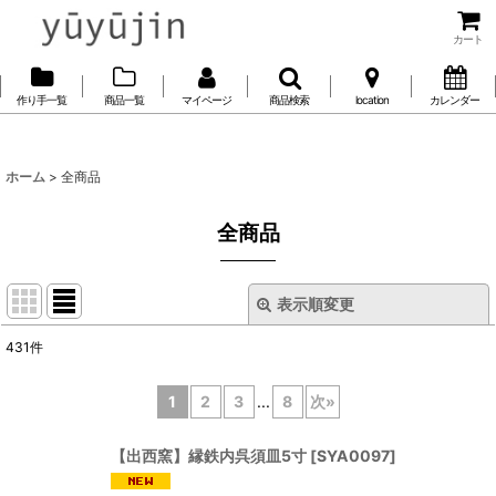
カート
作り手一覧
商品一覧
マイページ
商品検索
location
カレンダー
ホーム
>
全商品
全商品
表示順変更
閉じる
431
件
表示数
:
1
2
3
...
8
次
»
並び順
:
【出西窯】縁鉄内呉須皿5寸
[
SYA0097
]
絞り込む