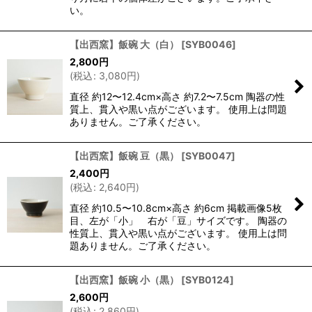
い。
【出西窯】飯碗 大（白）
[
SYB0046
]
2,800
円
(
税込
:
3,080
円
)
直径 約12〜12.4cm×高さ 約7.2〜7.5cm 陶器の性
質上、貫入や黒い点がございます。 使用上は問題
ありません。ご了承ください。
【出西窯】飯碗 豆（黒）
[
SYB0047
]
2,400
円
(
税込
:
2,640
円
)
直径 約10.5〜10.8cm×高さ 約6cm 掲載画像5枚
目、左が「小」 右が「豆」サイズです。 陶器の
性質上、貫入や黒い点がございます。 使用上は問
題ありません。ご了承ください。
【出西窯】飯碗 小（黒）
[
SYB0124
]
2,600
円
(
税込
:
2,860
円
)