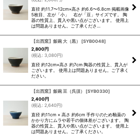
直径 約11.7〜12cm×高さ 約6.6〜6.8cm 掲載画像
5枚目、左が「小」 右が「豆」サイズです。 陶
器の性質上、貫入や黒い点がございます。 使用上
は問題ありません。ご了承くださ…
【出西窯】飯碗 大（黒）
[
SYB0048
]
2,800
円
(
税込
:
3,080
円
)
直径 約12cm×高さ 約7cm 陶器の性質上、貫入が
ございます。 使用上は問題ありません。ご了承く
ださい。
【出西窯】飯碗 豆（呉須）
[
SYB0330
]
2,400
円
(
税込
:
2,640
円
)
直径 約11cm × 高さ 約6cm 手作りのため釉薬の
かかり方にムラや若干の個体差がございます。 陶
器の性質上、貫入や黒い点がございます。 使用上
は問題ありません。ご了承ください。