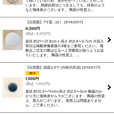
で焼いているため、灰がかかっていることがござ
います。 焼締め部分につきましても、緋色のムラ
など個体差がございます。 陶器の性質上…
【出西窯】7寸皿（白）
[
SYA0017
]
4,200
円
(
税込
:
4,620
円
)
直径 約21〜21.8cm × 高さ 約3.4〜3.7cm 今回入
荷分は掲載画像最後の3枚をご参照ください。 複
数点ご注文の際はなるべく雰囲気が揃うようお送
りいたします。 陶器の性質上、…
【出西窯】深皿3.5寸 (外鉄内呉須)
[
SYA0117
]
1,500
円
(
税込
:
1,650
円
)
直径 約10.5〜11cm×高さ 約2.5〜3cm 釉薬のか
かり方に個体差やムラがございます。 陶器の性質
上、貫入がございます。 使用上は問題ありませ
ん。ご了承ください。