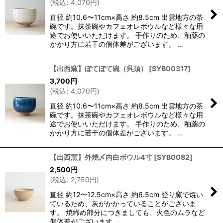
(
税込
:
4,070
円
)
直径 約10.6〜11cm×高さ 約8.5cm 出雲地方の茶
碗です。抹茶碗やカフェオレボウルなど様々な用
途でお使いいただけます。 手作りのため、釉薬の
かかり方に若干の個体差がございます。 …
【出西窯】ぼてぼて碗（呉須）
[
SYB00317
]
3,700
円
(
税込
:
4,070
円
)
直径 約10.6〜11cm×高さ 約8.5cm 出雲地方の茶
碗です。抹茶碗やカフェオレボウルなど様々な用
途でお使いいただけます。 手作りのため、釉薬の
かかり方に若干の個体差がございます。 …
【出西窯】外焼〆内白ボウル4寸
[
SYB0082
]
2,500
円
(
税込
:
2,750
円
)
直径 約12〜12.5cm×高さ 約6.5cm 登り窯で焼い
ているため、灰がかかっていることがございま
す。 焼締め部分につきましても、火色のムラなど
個体差がございます。