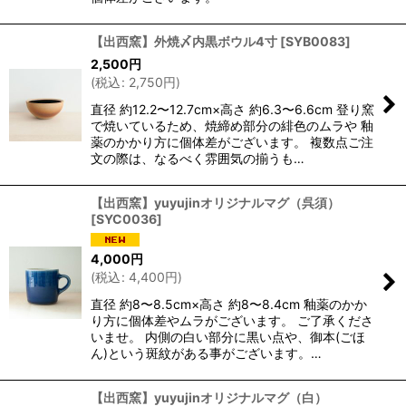
【出西窯】外焼〆内黒ボウル4寸
[
SYB0083
]
2,500
円
(
税込
:
2,750
円
)
直径 約12.2〜12.7cm×高さ 約6.3〜6.6cm 登り窯
で焼いているため、焼締め部分の緋色のムラや 釉
薬のかかり方に個体差がございます。 複数点ご注
文の際は、なるべく雰囲気の揃うも…
【出西窯】yuyujinオリジナルマグ（呉須）
[
SYC0036
]
4,000
円
(
税込
:
4,400
円
)
直径 約8〜8.5cm×高さ 約8〜8.4cm 釉薬のかか
り方に個体差やムラがございます。 ご了承くださ
いませ。 内側の白い部分に黒い点や、御本(ごほ
ん)という斑紋がある事がございます。…
【出西窯】yuyujinオリジナルマグ（白）