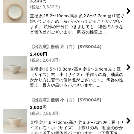
3,300
円
(
税込
:
3,630
円
)
直径 約18.2〜19cm×高さ 約2.8〜3.2cm 登り窯で
焼いているため、灰がかかっていることがござい
ます。 焼締め部分につきましても、緋色のムラな
ど個体差がございます。 陶器の性質上…
【出西窯】飯碗 豆（白）
[
SYB0044
]
2,400
円
(
税込
:
2,640
円
)
直径 約10.5〜10.8cm×高さ 約6〜6.4cm 左：豆
（サイズ）右：小（サイズ） 手作りの為、釉薬の
かかり方に若干の個体差がございます。 陶器の性
質上、貫入や黒い点がございます。…
【出西窯】飯碗 小（白）
[
SYB0045
]
2,600
円
(
税込
:
2,860
円
)
直径 約11.6〜12cm×高さ 約6.6〜7cm 左：豆（サ
イズ）右：小（サイズ） 手作りの為、釉薬のかか
り方に若干の個体差がございます。ご了承下さ