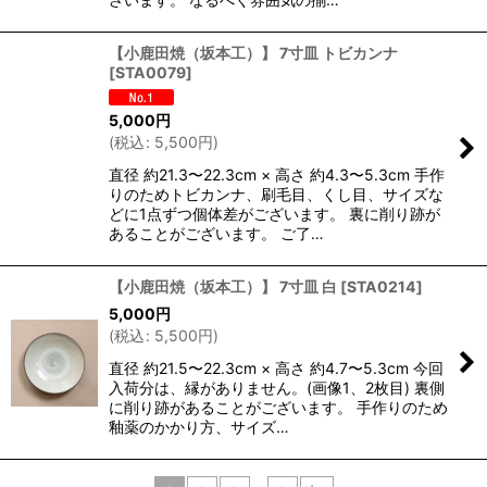
【小鹿田焼（坂本工）】 7寸皿 トビカンナ
[
STA0079
]
5,000
円
(
税込
:
5,500
円
)
直径 約21.3〜22.3cm × 高さ 約4.3〜5.3cm 手作
りのためトビカンナ、刷毛目、くし目、サイズな
どに1点ずつ個体差がございます。 裏に削り跡が
あることがございます。 ご了…
【小鹿田焼（坂本工）】 7寸皿 白
[
STA0214
]
5,000
円
(
税込
:
5,500
円
)
直径 約21.5〜22.3cm × 高さ 約4.7〜5.3cm 今回
入荷分は、縁がありません。(画像1、2枚目) 裏側
に削り跡があることがございます。 手作りのため
釉薬のかかり方、サイズ…