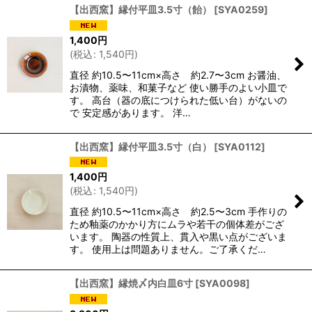
【出西窯】縁付平皿3.5寸（飴）
[
SYA0259
]
1,400
円
(
税込
:
1,540
円
)
直径 約10.5〜11cm×高さ 約2.7〜3cm お醤油、
お漬物、薬味、和菓子など 使い勝手のよい小皿で
す。 高台（器の底につけられた低い台）がないの
で 安定感があります。 洋…
【出西窯】縁付平皿3.5寸（白）
[
SYA0112
]
1,400
円
(
税込
:
1,540
円
)
直径 約10.5〜11cm×高さ 約2.5〜3cm 手作りの
ため釉薬のかかり方にムラや若干の個体差がござ
います。 陶器の性質上、貫入や黒い点がございま
す。 使用上は問題ありません。ご了承くだ…
【出西窯】縁焼〆内白皿6寸
[
SYA0098
]