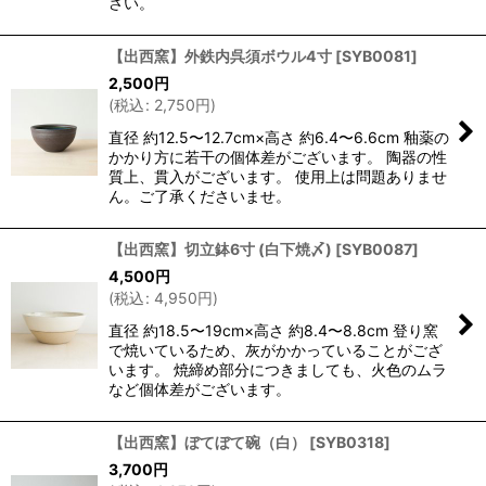
さい。
【出西窯】外鉄内呉須ボウル4寸
[
SYB0081
]
2,500
円
(
税込
:
2,750
円
)
直径 約12.5〜12.7cm×高さ 約6.4〜6.6cm 釉薬の
かかり方に若干の個体差がございます。 陶器の性
質上、貫入がございます。 使用上は問題ありませ
ん。ご了承くださいませ。
【出西窯】切立鉢6寸 (白下焼〆)
[
SYB0087
]
4,500
円
(
税込
:
4,950
円
)
直径 約18.5〜19cm×高さ 約8.4〜8.8cm 登り窯
で焼いているため、灰がかかっていることがござ
います。 焼締め部分につきましても、火色のムラ
など個体差がございます。
【出西窯】ぼてぼて碗（白）
[
SYB0318
]
3,700
円