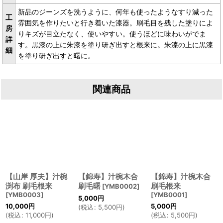
新品のジーンズを洗うように、何年も使ったようなすり減った
工
雰囲気を作りたいと行き着いた漆器。刷毛目を残した塗りによ
房
りキズが目立たなく、使いやすい。使うほどに味わいがでま
詳
す。黒漆の上に朱漆を塗り研ぎ出すと根来に。朱漆の上に黒漆
細
を塗り研ぎ出すと曙に。
関連商品
【山岸 厚夫】汁椀
【錦寿】汁椀木合
【錦寿】汁椀木合
渕布 刷毛根来
刷毛曙
刷毛根来
[
YMB0002
]
[
YMB0003
]
[
YMB0001
]
5,000
円
10,000
円
5,000
円
(
税込
:
5,500
円
)
(
税込
:
11,000
円
)
(
税込
:
5,500
円
)