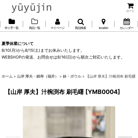
カート
作り手一覧
商品一覧
マイページ
商品検索
location
カレンダー
夏季休業について
8/10(月)から8/15(土)までお休みいたします。
WEBSHOPの発送、お問合せは8/16(日)から順次ご対応いたします。
ホーム
>
山岸 厚夫・錦寿（福井）
>
鉢・ボウル
>
【山岸 厚夫】汁椀渕布 刷毛曙
【山岸 厚夫】汁椀渕布 刷毛曙
[
YMB0004
]