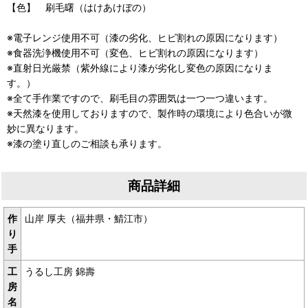
【色】 刷毛曙（はけあけぼの）
※電子レンジ使用不可（漆の劣化、ヒビ割れの原因になります）
※食器洗浄機使用不可（変色、ヒビ割れの原因になります）
※直射日光厳禁（紫外線により漆が劣化し変色の原因になりま
す。）
※全て手作業ですので、刷毛目の雰囲気は一つ一つ違います。
※天然漆を使用しておりますので、製作時の環境により色合いが微
妙に異なります。
※漆の塗り直しのご相談も承ります。
商品詳細
作
山岸 厚夫（福井県・鯖江市）
り
手
工
うるし工房 錦壽
房
名