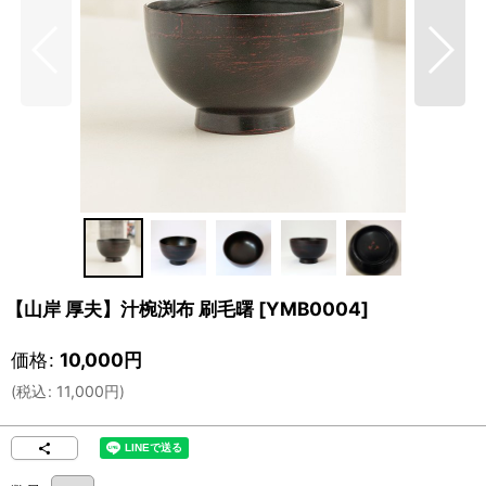
【山岸 厚夫】汁椀渕布 刷毛曙
[
YMB0004
]
価格
:
10,000
円
(
税込
:
11,000
円
)